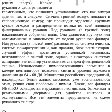
(снизу вверх). Каркас
рукавного фильтра является
герметичным, что позволяет устанавливать его как внутри
здания, так и снаружи. Сначала грязный воздух попадает в
сепарационную камеру, где проиходит отделение крупных
кусков отходов и распределение потока по всей площади
фильтровальных рукавов. Под рукавами (в грязной зоне)
накапливается собранная пыль. Она удаляется вручную или
автоматически в зависимости от модели рукавного фильтра.
Над рукавами (в чистой зоне) располагается: система очистки,
система пожаротушения и, как правило, блок вентиляторов.
Лучший эффект достигается установкой нескольких
вентиляторов в чистой зоне, однако, в некоторых системах
аспирации вентилятор устанавливается перед фильтровальной
тканью. Использование шумопоглощающих элементов в
камере вентиляторов позволяет снизить уровень звукового
давления до 64 - 68 Дб. Множество российских предприятий,
находящихся близи жилых массивов, уже воспользовалось
этим, решив свои проблемы с шумом. Также, все фильтры
NESTRO оснащаются наружными лестницами, балконами и
ревизионными дверцами для удобства контроля и
эксплуатации. Все эти элементы представлены на схеме
рукавного фильтра.