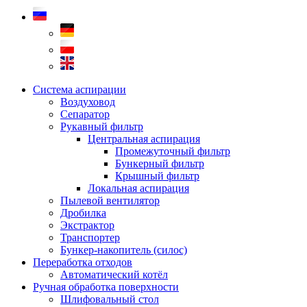
Система аспирации
Воздуховод
Сепаратор
Рукавный фильтр
Центральная аспирация
Промежуточный фильтр
Бункерный фильтр
Крышный фильтр
Локальная аспирация
Пылевой вентилятор
Дробилка
Экстрактор
Транспортер
Бункер-накопитель (силос)
Переработка отходов
Автоматический котёл
Ручная обработка поверхности
Шлифовальный стол