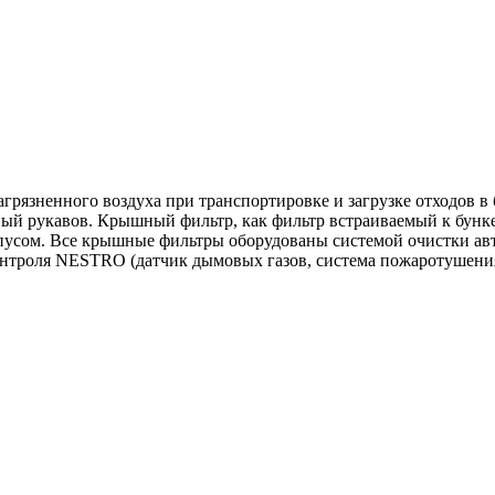
язненного воздуха при транспортировке и загрузке отходов в б
ый рукавов. Крышный фильтр, как фильтр встраиваемый к бункер
рпусом. Все крышные фильтры оборудованы системой очистки ав
троля NESTRO (датчик дымовых газов, система пожаротушения, 